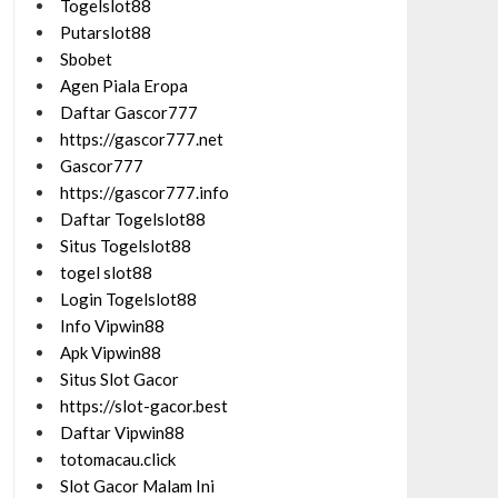
Togelslot88
Putarslot88
Sbobet
Agen Piala Eropa
Daftar Gascor777
https://gascor777.net
Gascor777
https://gascor777.info
Daftar Togelslot88
Situs Togelslot88
togel slot88
Login Togelslot88
Info Vipwin88
Apk Vipwin88
Situs Slot Gacor
https://slot-gacor.best
Daftar Vipwin88
totomacau.click
Slot Gacor Malam Ini