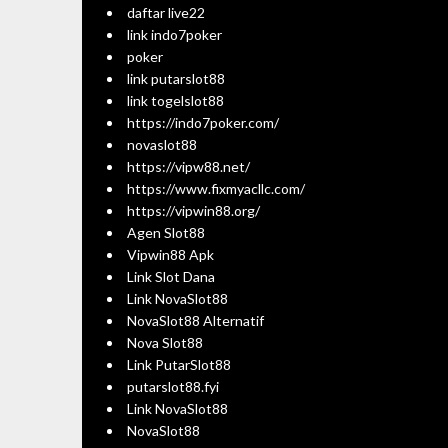
daftar live22
link indo7poker
poker
link putarslot88
link togelslot88
https://indo7poker.com/
novaslot88
https://vipw88.net/
https://www.fixmyacllc.com/
https://vipwin88.org/
Agen Slot88
Vipwin88 Apk
Link Slot Dana
Link NovaSlot88
NovaSlot88 Alternatif
Nova Slot88
Link PutarSlot88
putarslot88.fyi
Link NovaSlot88
NovaSlot88