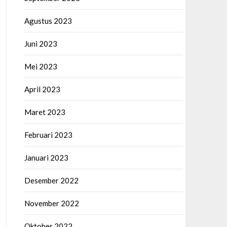
Agustus 2023
Juni 2023
Mei 2023
April 2023
Maret 2023
Februari 2023
Januari 2023
Desember 2022
November 2022
Oktober 2022