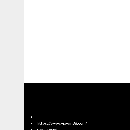
Partner
https://www.vipwin88.com/
togel resmi