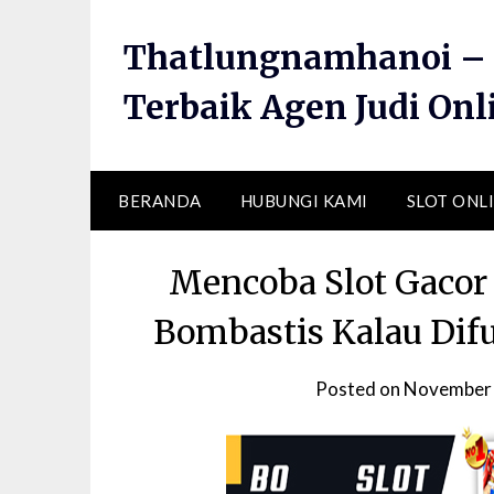
Skip
to
Thatlungnamhanoi – 
content
Terbaik Agen Judi Onl
BERANDA
HUBUNGI KAMI
SLOT ONL
Mencoba Slot Gaco
Bombastis Kalau Dif
Posted on
November 