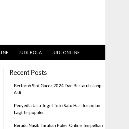
LINE
JUDI BOLA
JUDI ONLINE
Recent Posts
Bertaruh Slot Gacor 2024 Dan Bertaruh Uang
Asli
Penyedia Jasa Togel Toto Satu Hari Jempolan
Lagi Terpopuler
Beradu Nasib Taruhan Poker Online Tempelkan