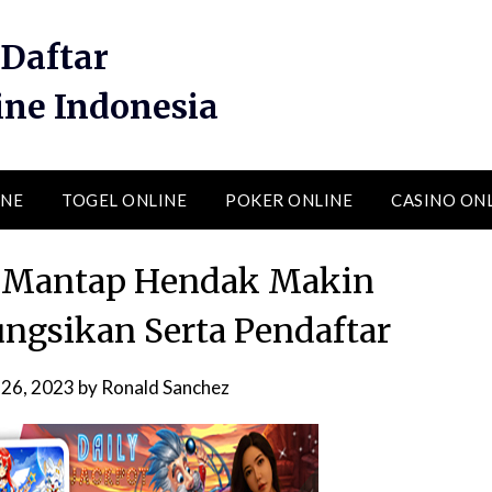
Daftar
ine Indonesia
INE
TOGEL ONLINE
POKER ONLINE
CASINO ON
r Mantap Hendak Makin
ungsikan Serta Pendaftar
26, 2023
by
Ronald Sanchez