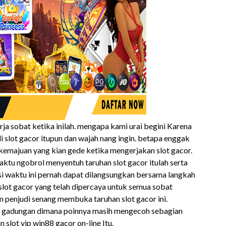
ja sobat ketika inilah. mengapa kami urai begini Karena
 slot gacor itupun dan wajah nang ingin. betapa enggak
kemajuan yang kian gede ketika mengerjakan slot gacor.
ktu ngobrol menyentuh taruhan slot gacor itulah serta
si waktu ini pernah dapat dilangsungkan bersama langkah
n slot gacor yang telah dipercaya untuk semua sobat
m penjudi senang membuka taruhan slot gacor ini.
nan gadungan dimana poinnya masih mengecoh sebagian
n slot
vip win88
gacor on-line Itu.