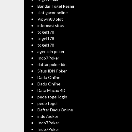
Bandar Togel Resmi
slot gacor online
Vipwin88 Slot
informasi situs
togel178
togel178
togel178
agen idn poker
Indo7Poker
daftar poker idn
Situs IDN Poker
Dadu Online
Dadu Online
Data Macau 4D
pede togel login
pede togel
Daftar Dadu Online
indo7poker
Indo7Poker
Indo7Poker