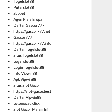
Togelslot88
Putarslot88
Sbobet
Agen Piala Eropa
Daftar Gascor777
https://gascor777.net
Gascor777
https://gascor777.info
Daftar Togelslot88
Situs Togelslot88
togel slot88
Login Togelslot88
Info Vipwin88
Apk Vipwin88
Situs Slot Gacor
https://slot-gacor.best
Daftar Vipwin88
totomacau.click
Slot Gacor Malam Ini