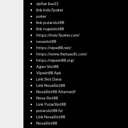
daftar live22
link indo7poker
poker
link putarslot88
link togelslot88
https://indo7poker.com/
novaslot88
https://vipw88.net/
https://www.fixmyacllc.com/
https://vipwin88.org/
Agen Slot88
Vipwin88 Apk
Link Slot Dana
Link NovaSlot88
NovaSlot88 Alternatif
Nova Slot88
Link PutarSlot88
putarslot88.fyi
Link NovaSlot88
NovaSlot88