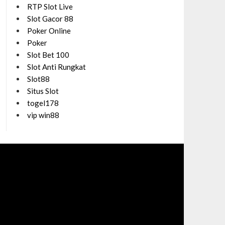
RTP Slot Live
Slot Gacor 88
Poker Online
Poker
Slot Bet 100
Slot Anti Rungkat
Slot88
Situs Slot
togel178
vip win88