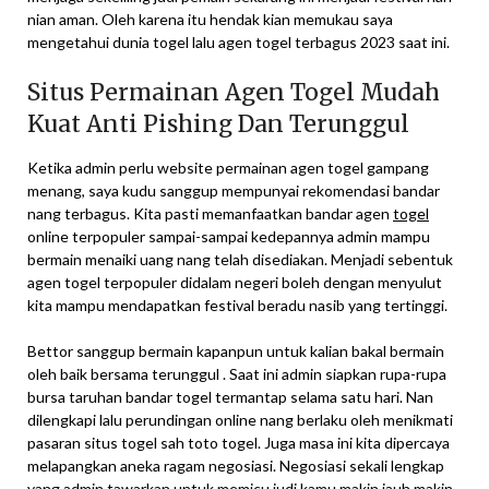
nian aman. Oleh karena itu hendak kian memukau saya
mengetahui dunia togel lalu agen togel terbagus 2023 saat ini.
Situs Permainan Agen Togel Mudah
Kuat Anti Pishing Dan Terunggul
Ketika admin perlu website permainan agen togel gampang
menang, saya kudu sanggup mempunyai rekomendasi bandar
nang terbagus. Kita pasti memanfaatkan bandar agen
togel
online terpopuler sampai-sampai kedepannya admin mampu
bermain menaiki uang nang telah disediakan. Menjadi sebentuk
agen togel terpopuler didalam negeri boleh dengan menyulut
kita mampu mendapatkan festival beradu nasib yang tertinggi.
Bettor sanggup bermain kapanpun untuk kalian bakal bermain
oleh baik bersama terunggul . Saat ini admin siapkan rupa-rupa
bursa taruhan bandar togel termantap selama satu hari. Nan
dilengkapi lalu perundingan online nang berlaku oleh menikmati
pasaran situs togel sah toto togel. Juga masa ini kita dipercaya
melapangkan aneka ragam negosiasi. Negosiasi sekali lengkap
yang admin tawarkan untuk memicu judi kamu makin jauh makin