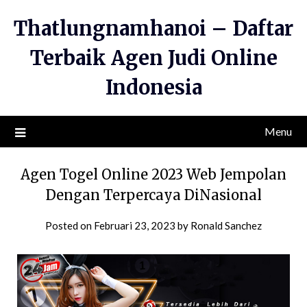
Skip
Thatlungnamhanoi – Daftar
to
content
Terbaik Agen Judi Online
Indonesia
Menu
Agen Togel Online 2023 Web Jempolan
Dengan Terpercaya DiNasional
Posted on
Februari 23, 2023
by
Ronald Sanchez