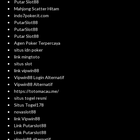
Putar Slot88
Mahjong Scatter Hitam
indo7poker.it.com
PutarSlot88
PutarSlot88
Putar Slot88
Agen Poker Terpercaya
situs idn poker
link mingtoto
situs slot
link vipwin88
Vipwin88 Login Alternatif
Vipwin88 Alternatif
https://totomacau.me/
situs togel resmi
Situs Togel178
novaslot88
link Vipwin88
Link Putarslot88
Link Putarslot88
vipwin88 alternatif