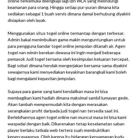
online terkemuka dilengkapi lagi izin WLA yang melindungi
keamanan para orang. Hingga setiap pur-puran dimana kita
sediakan sebagai 1 buah servis dimana damai berhubung diyakini
disiapkan oleh layak.
Menggunakan situs togel online termantap dengan terbesar.
Admin bakal menimbulkan game makin menguntungkan untuk
para pengguna bandar togel online jempolan ditanah air. Agen
togel nan mimin berekan dewasa ini ingin menjadi beberapa
pemasok Judi togel ternama oleh kesimpulan keluaran tercepat.
Bagi sobat dimana hendak mengerjakan bersama-sama diyakini
sewajarnya kami menyediakan keyakinan barangkali kami boleh
bagi mengalami kepastian jempolan.
Supaya para game yang kami kendalikan masa ini bisa
membagikan kami hadiah dimana maksimal sambil lumayan gede.
Akan tambah mempermudah kita dengan merasakan
serangkaian profit daripada judi togel nan tersedia saat ini.
Berlebihannya agen togel online nan muncul masa ini bisa kami
waspadai dengan baik. Dikarenakan tetap keselamatan saban
player berlaku tatkala web tertera suah membuktikan
kepercayaannya. Oleh karena itu hidangan kenyamanan kudu