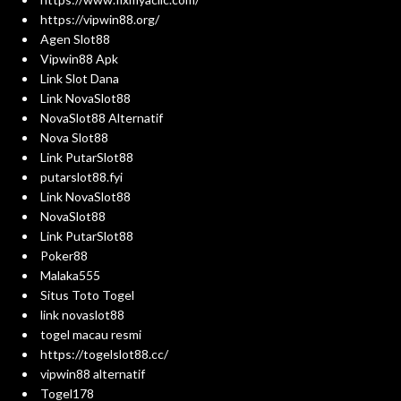
https://vipwin88.org/
Agen Slot88
Vipwin88 Apk
Link Slot Dana
Link NovaSlot88
NovaSlot88 Alternatif
Nova Slot88
Link PutarSlot88
putarslot88.fyi
Link NovaSlot88
NovaSlot88
Link PutarSlot88
Poker88
Malaka555
Situs Toto Togel
link novaslot88
togel macau resmi
https://togelslot88.cc/
vipwin88 alternatif
Togel178