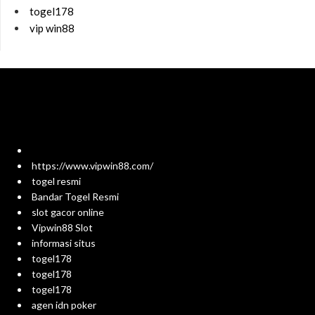
togel178
vip win88
Partner
https://www.vipwin88.com/
togel resmi
Bandar Togel Resmi
slot gacor online
Vipwin88 Slot
informasi situs
togel178
togel178
togel178
agen idn poker