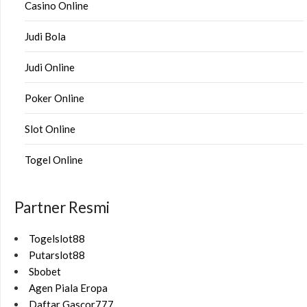
Casino Online
Judi Bola
Judi Online
Poker Online
Slot Online
Togel Online
Partner Resmi
Togelslot88
Putarslot88
Sbobet
Agen Piala Eropa
Daftar Gascor777