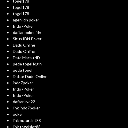
togel178
togel178
togel178
agen idn poker
Indo7Poker
daftar poker idn
Situs IDN Poker
Dadu Online
Dadu Online
Data Macau 4D
pede togel login
pede togel
Daftar Dadu Online
indo7poker
Indo7Poker
Indo7Poker
daftar live22
link indo7poker
poker
link putarslot88
link togelslot88