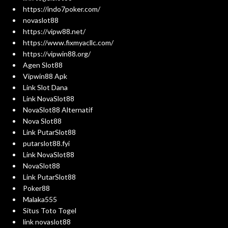
https://indo7poker.com/
novaslot88
https://vipw88.net/
https://www.fixmyacllc.com/
https://vipwin88.org/
Agen Slot88
Vipwin88 Apk
Link Slot Dana
Link NovaSlot88
NovaSlot88 Alternatif
Nova Slot88
Link PutarSlot88
putarslot88.fyi
Link NovaSlot88
NovaSlot88
Link PutarSlot88
Poker88
Malaka555
Situs Toto Togel
link novaslot88