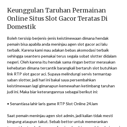
Keunggulan Taruhan Permainan
Online Situs Slot Gacor Teratas Di
Domestik
Boleh tersisip berjenis-jenis keistimewaan dimana hendak
pemain bisa apabila anda meninjau agen slot gacor aci lalu
terbaik. Karena kami mau adakan bebas akomodasi terbaik
sehingga seantero pemakai terus segala sobat slotter didalam
negeri. Oleh karena itu hendak sama ringan bettor merasakan
kehebatan dimana tercantik barangkali bertaruh slot butuhkan
link RTP slot gacor aci. Supaya melindungi servis termantap
saban slotter, jadi hari ini bakal saya persembahkan
keistimewaan lagi gimanapun kemewahan ketimbang taruhan
judi ini. Maka biar keterangannya sebagai berikut ini:
• Senantiasa lahir laris game RTP Slot Online 24Jam
Saat pemain meninjau agen slot admin, jadi kalian tidak mesti
bingung ataupun takut. Sebab bettor untuk memerankan