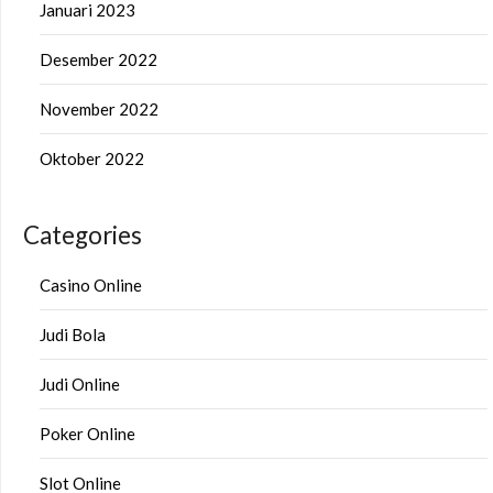
Januari 2023
Desember 2022
November 2022
Oktober 2022
Categories
Casino Online
Judi Bola
Judi Online
Poker Online
Slot Online