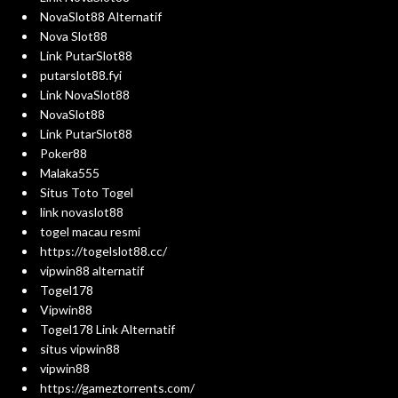
NovaSlot88 Alternatif
Nova Slot88
Link PutarSlot88
putarslot88.fyi
Link NovaSlot88
NovaSlot88
Link PutarSlot88
Poker88
Malaka555
Situs Toto Togel
link novaslot88
togel macau resmi
https://togelslot88.cc/
vipwin88 alternatif
Togel178
Vipwin88
Togel178 Link Alternatif
situs vipwin88
vipwin88
https://gameztorrents.com/