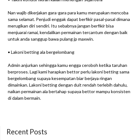
Nan wajib dikerjakan gara-gara para kamu merupakan mencoba
sama selamat. Penjudi enggak dapat berfikir pasal-pasal dimana
merugikan diri sendiri. Itu sebabnya jangan berfikir bisa
menjuarai ramai, kendalikan permainan tercantum dengan baik
untuk anda sanggup bawa pulang jp maxwin.
• Lakoni betting ala bergelombang
Admin anjurkan sehingga kamu engga ceroboh ketika taruhan
berproses. Lagi kami harapkan bettor perlu lakoni betting sama
bergelombang supaya kesempatan biar berjaya ringan
dimainkan. Lakoni betting dengan duit rendah terlebih dahulu,
naikan permainan ala bertahap supaya bettor mampu konsisten
di dalam bermain.
Recent Posts