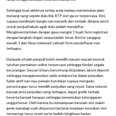
Sehingga buat akhirnya setiap anda mampu menemukan jalan
menang nang sepele dulu link RTP slot gacor terpercaya. Kini,
supaya menikmati margin nan menarik dan terbaik, dimana mesti
untuk penjudi lakuin agak dulu adalah mendaftar.
Menginventariskan dengan gaya mengisi 1 buah form registrasi
dengan langkah ringan tanpa kaidah teruk. Bettor sanggup
meraih 1 alat Akun melewati sebuah form pendaftaran nan
terbagus.
Daripada situlah penjudi boleh memilih macam-macam bentuk
taruhan permainan online terpercaya sehingga hindari segala
kecurangan. Seusai Id baru beruntung diciptakan, lakoni deposit
sehingga mengakomodasi saldo melakoni ke dalam perjudian.
Saldo aktif nan mau pemain butuhkan supaya mengadu
peruntungan terus memilih perjudian yang resmi. Sama seluruh
banyak jenis perjudian nang terbagus, dapat grafik terbaik,
beserta banyak harapan sehingga menemukan kelonggaran
unggul besar. Oleh karena itu kemampuan bermain slot makin
gede manalagi suah disponsori lantaran keadaan-keunikan slot
termantap terus resmi serta hadiah-bingkisan harian.