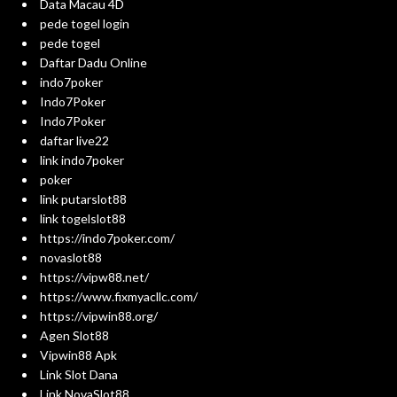
Data Macau 4D
pede togel login
pede togel
Daftar Dadu Online
indo7poker
Indo7Poker
Indo7Poker
daftar live22
link indo7poker
poker
link putarslot88
link togelslot88
https://indo7poker.com/
novaslot88
https://vipw88.net/
https://www.fixmyacllc.com/
https://vipwin88.org/
Agen Slot88
Vipwin88 Apk
Link Slot Dana
Link NovaSlot88