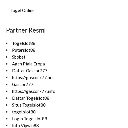
Togel Online
Partner Resmi
Togelslot88
Putarslot88
Sbobet
Agen Piala Eropa
Daftar Gascor777
https://gascor777.net
Gascor777
https://gascor777.info
Daftar Togelslot88
Situs Togelslot88
togel slot88
Login Togelslot88
Info Vipwin88