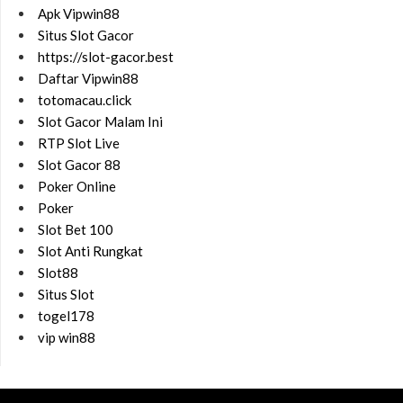
Apk Vipwin88
Situs Slot Gacor
https://slot-gacor.best
Daftar Vipwin88
totomacau.click
Slot Gacor Malam Ini
RTP Slot Live
Slot Gacor 88
Poker Online
Poker
Slot Bet 100
Slot Anti Rungkat
Slot88
Situs Slot
togel178
vip win88