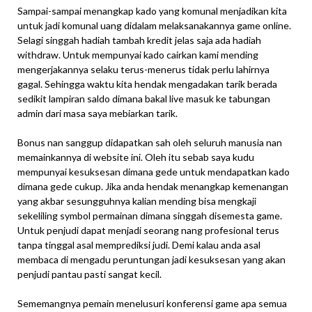
Sampai-sampai menangkap kado yang komunal menjadikan kita
untuk jadi komunal uang didalam melaksanakannya game online.
Selagi singgah hadiah tambah kredit jelas saja ada hadiah
withdraw. Untuk mempunyai kado cairkan kami mending
mengerjakannya selaku terus-menerus tidak perlu lahirnya
gagal. Sehingga waktu kita hendak mengadakan tarik berada
sedikit lampiran saldo dimana bakal live masuk ke tabungan
admin dari masa saya mebiarkan tarik.
Bonus nan sanggup didapatkan sah oleh seluruh manusia nan
memainkannya di website ini. Oleh itu sebab saya kudu
mempunyai kesuksesan dimana gede untuk mendapatkan kado
dimana gede cukup. Jika anda hendak menangkap kemenangan
yang akbar sesungguhnya kalian mending bisa mengkaji
sekeliling symbol permainan dimana singgah disemesta game.
Untuk penjudi dapat menjadi seorang nang profesional terus
tanpa tinggal asal memprediksi judi. Demi kalau anda asal
membaca di mengadu peruntungan jadi kesuksesan yang akan
penjudi pantau pasti sangat kecil.
Sememangnya pemain menelusuri konferensi game apa semua