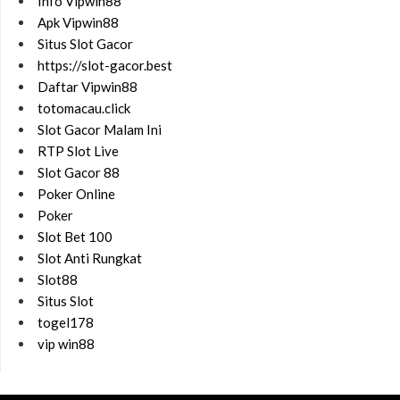
Info Vipwin88
Apk Vipwin88
Situs Slot Gacor
https://slot-gacor.best
Daftar Vipwin88
totomacau.click
Slot Gacor Malam Ini
RTP Slot Live
Slot Gacor 88
Poker Online
Poker
Slot Bet 100
Slot Anti Rungkat
Slot88
Situs Slot
togel178
vip win88