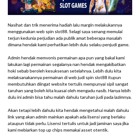
Nasihat dan trik menerima hadiah lalu margin melakukannya
menggunakan web spin slot88. Selagi saya senang memulai
terjun kedunia perjudian ada publik amat beberapa masalah
dimana hendak kami perhatikan lebih dulu selaku penjudi game.
Admin hendak memvonis permainan apa pun yang bakal kami
lakukan lagi permainan segalanya nan hendak mengakibatkan
hoki sebab beroleh kesuksesan setelahnya. Lebih dulu kita
melaksanakannya permainan di web judi spin slot88 itupun
membutuhkan diingat website tertulis mempunyai sipil sangat
taruhan yang boleh kita kuasai oleh mengadu nasib. Hanya lebih
dulu ini admin bisa tahu malah dahulu taruhan judi pada lazimnya.
Akan tetapi lebih dahulu kita hendak mengetahui malah dahulu
link yang akan admin mainkan apakah ada lisensi yang berlaku
ataupun tidak perlu. Lisensi tertulis untuk jadi jaminan saya jika
kami mebiarkan top up chips memakai asset otentik.