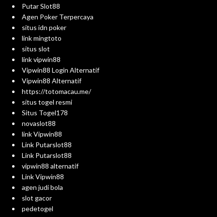
Putar Slot88
Agen Poker Terpercaya
situs idn poker
link mingtoto
situs slot
link vipwin88
Vipwin88 Login Alternatif
Vipwin88 Alternatif
https://totomacau.me/
situs togel resmi
Situs Togel178
novaslot88
link Vipwin88
Link Putarslot88
Link Putarslot88
vipwin88 alternatif
Link Vipwin88
agen judi bola
slot gacor
pedetogel