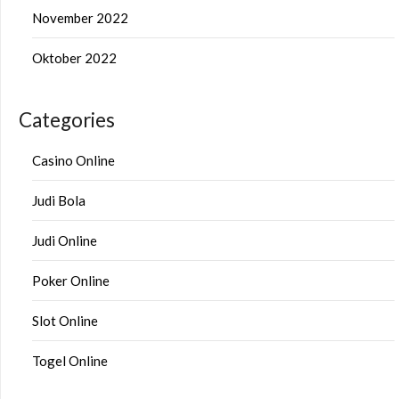
November 2022
Oktober 2022
Categories
Casino Online
Judi Bola
Judi Online
Poker Online
Slot Online
Togel Online