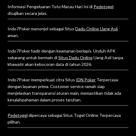
Informasi Pengeluaran Toto Macau Hari Ini di
Pedetogel
disajikan secara jelas.
Indo7Poker menonjol sebagai Situs
Dadu Online Uang Asli
aman.
Indo7Poker hadir dengan keamanan berlapis. Unduh APK
sekarang untuk bermain di
Situs Dadu Online
Uang Asli tanpa
khawatir akan kebocoran data di tahun 2026.
Indo7Poker memperkuat citra Situs
IDN Poker
Terpercaya
dengan layanan prima. Customer service ramah siap
menjelaskan transparansi aturan main, memastikan tidak ada
kesalahpahaman dalam proses taruhan.
Pedetogel
dipercaya sebagai Situs Togel Online Terpercaya
pilihan.