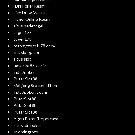
IDN Poker Resmi
Live Draw Macau
Togel Online Resmi
situs pedetogel
togel 178
togel 178
https://togel178.com/
link slot gacor
situs slot
novaslot88 klasik
indo7poker
Putar Slot88
Mahjong Scatter Hitam
indo7poker.it.com
PutarSlot88
PutarSlot88
Putar Slot88
Agen Poker Terpercaya
situs idn poker
link mingtoto