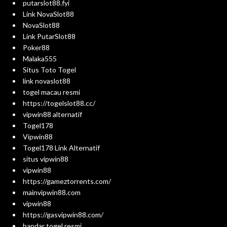
putarslot88.fyi
Link NovaSlot88
NovaSlot88
Link PutarSlot88
Poker88
Malaka555
Situs Toto Togel
link novaslot88
togel macau resmi
https://togelslot88.cc/
vipwin88 alternatif
Togel178
Vipwin88
Togel178 Link Alternatif
situs vipwin88
vipwin88
https://gameztorrents.com/
mainvipwin88.com
vipwin88
https://gasvipwin88.com/
bandar togel resmi