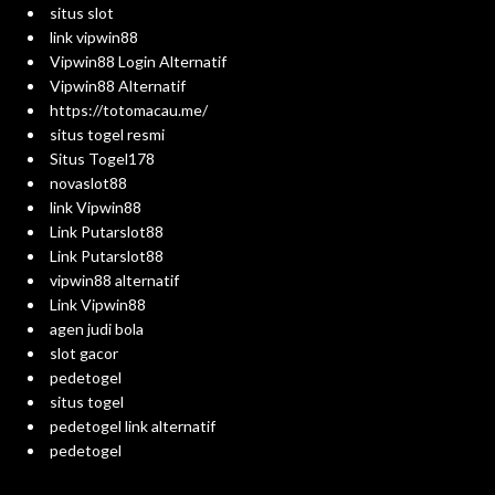
situs slot
link vipwin88
Vipwin88 Login Alternatif
Vipwin88 Alternatif
https://totomacau.me/
situs togel resmi
Situs Togel178
novaslot88
link Vipwin88
Link Putarslot88
Link Putarslot88
vipwin88 alternatif
Link Vipwin88
agen judi bola
slot gacor
pedetogel
situs togel
pedetogel link alternatif
pedetogel