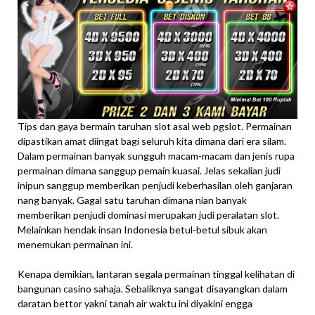
Tips dan gaya bermain taruhan slot asal web pgslot. Permainan
dipastikan amat diingat bagi seluruh kita dimana dari era silam.
Dalam permainan banyak sungguh macam-macam dan jenis rupa
permainan dimana sanggup pemain kuasai. Jelas sekalian judi
inipun sanggup memberikan penjudi keberhasilan oleh ganjaran
nang banyak. Gagal satu taruhan dimana nian banyak
memberikan penjudi dominasi merupakan judi peralatan slot.
Melainkan hendak insan Indonesia betul-betul sibuk akan
menemukan permainan ini.
Kenapa demikian, lantaran segala permainan tinggal kelihatan di
bangunan casino sahaja. Sebaliknya sangat disayangkan dalam
daratan bettor yakni tanah air waktu ini diyakini engga