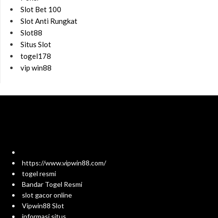
Slot Bet 100
Slot Anti Rungkat
Slot88
Situs Slot
togel178
vip win88
Partner
https://www.vipwin88.com/
togel resmi
Bandar Togel Resmi
slot gacor online
Vipwin88 Slot
informasi situs