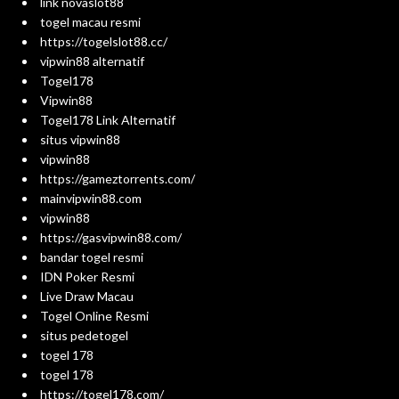
link novaslot88
togel macau resmi
https://togelslot88.cc/
vipwin88 alternatif
Togel178
Vipwin88
Togel178 Link Alternatif
situs vipwin88
vipwin88
https://gameztorrents.com/
mainvipwin88.com
vipwin88
https://gasvipwin88.com/
bandar togel resmi
IDN Poker Resmi
Live Draw Macau
Togel Online Resmi
situs pedetogel
togel 178
togel 178
https://togel178.com/