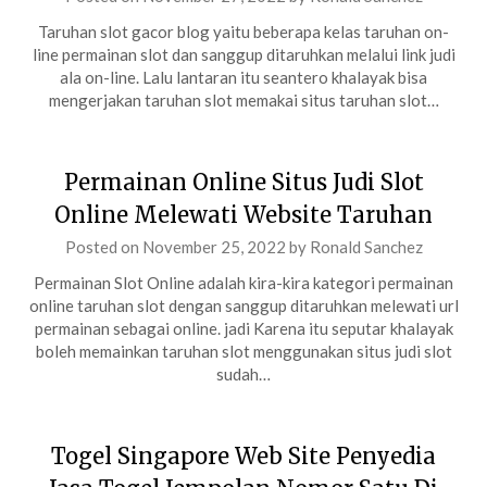
Taruhan slot gacor blog yaitu beberapa kelas taruhan on-
line permainan slot dan sanggup ditaruhkan melalui link judi
ala on-line. Lalu lantaran itu seantero khalayak bisa
mengerjakan taruhan slot memakai situs taruhan slot…
Permainan Online Situs Judi Slot
Online Melewati Website Taruhan
Posted on
November 25, 2022
by
Ronald Sanchez
Permainan Slot Online adalah kira-kira kategori permainan
online taruhan slot dengan sanggup ditaruhkan melewati url
permainan sebagai online. jadi Karena itu seputar khalayak
boleh memainkan taruhan slot menggunakan situs judi slot
sudah…
Togel Singapore Web Site Penyedia