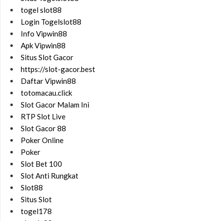
togel slot88
Login Togelslot88
Info Vipwin88
Apk Vipwin88
Situs Slot Gacor
https://slot-gacor.best
Daftar Vipwin88
totomacau.click
Slot Gacor Malam Ini
RTP Slot Live
Slot Gacor 88
Poker Online
Poker
Slot Bet 100
Slot Anti Rungkat
Slot88
Situs Slot
togel178