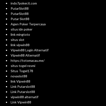
indo7poker.it.com
PutarSlot88
PutarSlot88
Putar Slot88
Agen Poker Terpercaya
situs idn poker
link mingtoto
situs slot
link vipwin88
Vipwin88 Login Alternatif
Vipwin88 Alternatif
https://totomacau.me/
situs togel resmi
Situs Togel178
novaslot88
link Vipwin88
Link Putarslot88
Link Putarslot88
vipwin88 alternatif
Link Vipwin88