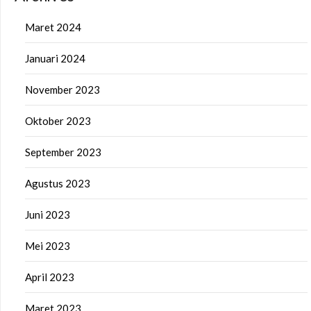
Maret 2024
Januari 2024
November 2023
Oktober 2023
September 2023
Agustus 2023
Juni 2023
Mei 2023
April 2023
Maret 2023