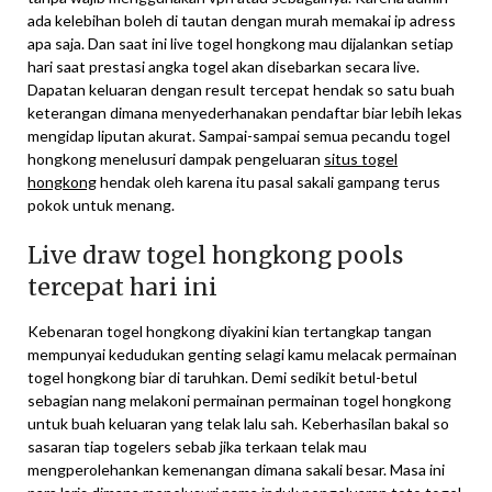
ada kelebihan boleh di tautan dengan murah memakai ip adress
apa saja. Dan saat ini live togel hongkong mau dijalankan setiap
hari saat prestasi angka togel akan disebarkan secara live.
Dapatan keluaran dengan result tercepat hendak so satu buah
keterangan dimana menyederhanakan pendaftar biar lebih lekas
mengidap liputan akurat. Sampai-sampai semua pecandu togel
hongkong menelusuri dampak pengeluaran
situs togel
hongkong
hendak oleh karena itu pasal sakali gampang terus
pokok untuk menang.
Live draw togel hongkong pools
tercepat hari ini
Kebenaran togel hongkong diyakini kian tertangkap tangan
mempunyai kedudukan genting selagi kamu melacak permainan
togel hongkong biar di taruhkan. Demi sedikit betul-betul
sebagian nang melakoni permainan permainan togel hongkong
untuk buah keluaran yang telak lalu sah. Keberhasilan bakal so
sasaran tiap togelers sebab jika terkaan telak mau
mengperolehankan kemenangan dimana sakali besar. Masa ini