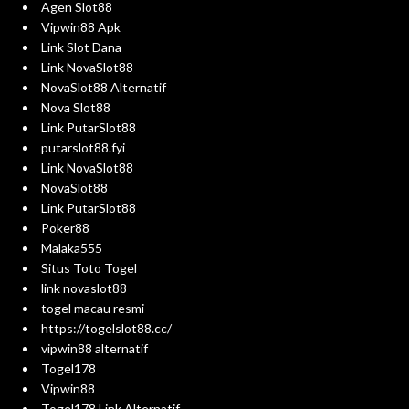
Agen Slot88
Vipwin88 Apk
Link Slot Dana
Link NovaSlot88
NovaSlot88 Alternatif
Nova Slot88
Link PutarSlot88
putarslot88.fyi
Link NovaSlot88
NovaSlot88
Link PutarSlot88
Poker88
Malaka555
Situs Toto Togel
link novaslot88
togel macau resmi
https://togelslot88.cc/
vipwin88 alternatif
Togel178
Vipwin88
Togel178 Link Alternatif