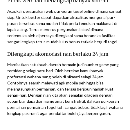
Pihak web nan menangkap banyak vooran
Acapkali pergunakan web pur-puran togel online dimana sangat
siap. Untuk bettor dapat dapatkan aktualitas mengenai pur-
puran tersebut sama mudah tidak perlu temukan maklumat di
lapak asing. Terus menerus pergunakan lokasi dimana
terkemuka oleh dipercaya dilengkapi sama beraneka fasilitas
sangat lengkap terus mudah lulus bonus tatkala berjudi togel.
Dilengkapi akomodasi nan berlaku 24 jam
Manfaatkan satu buah daerah bermain judi number game yang
terhidang selagi satu hari. Oleh berekan kamu banyak
preferensi wahana nang boleh di nikmati selagi 24 jam.
Contohnya searah melewati apk mobile sehingga bisa
melangsungkan permainan, dan tersaji berjibun hadiah kuat
sehari-hari. Dengan nian kita akan semakin diladeni dengan
sopan biar dapatkan game amat konstruktif. Bahkan pur-puran
permainan permainan togel tuh sangat bebas, tidak lagir wahana
lengkap pas rumit agar pendaftar boleh jaya berpengaruh,