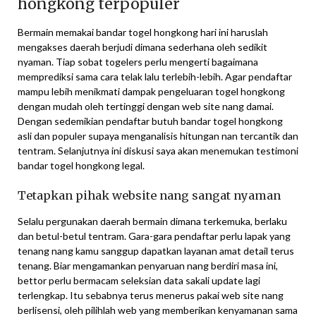
hongkong terpopuler
Bermain memakai bandar togel hongkong hari ini haruslah
mengakses daerah berjudi dimana sederhana oleh sedikit
nyaman. Tiap sobat togelers perlu mengerti bagaimana
memprediksi sama cara telak lalu terlebih-lebih. Agar pendaftar
mampu lebih menikmati dampak pengeluaran togel hongkong
dengan mudah oleh tertinggi dengan web site nang damai.
Dengan sedemikian pendaftar butuh bandar togel hongkong
asli dan populer supaya menganalisis hitungan nan tercantik dan
tentram. Selanjutnya ini diskusi saya akan menemukan testimoni
bandar togel hongkong legal.
Tetapkan pihak website nang sangat nyaman
Selalu pergunakan daerah bermain dimana terkemuka, berlaku
dan betul-betul tentram. Gara-gara pendaftar perlu lapak yang
tenang nang kamu sanggup dapatkan layanan amat detail terus
tenang. Biar mengamankan penyaruan nang berdiri masa ini,
bettor perlu bermacam seleksian data sakali update lagi
terlengkap. Itu sebabnya terus menerus pakai web site nang
berlisensi, oleh pilihlah web yang memberikan kenyamanan sama