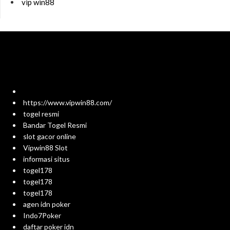
vip win88
Partner
https://www.vipwin88.com/
togel resmi
Bandar Togel Resmi
slot gacor online
Vipwin88 Slot
informasi situs
togel178
togel178
togel178
agen idn poker
Indo7Poker
daftar poker idn