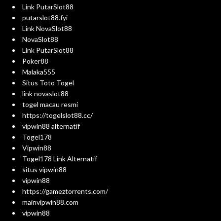
Link PutarSlot88
putarslot88.fyi
Link NovaSlot88
NovaSlot88
Link PutarSlot88
Poker88
Malaka555
Situs Toto Togel
link novaslot88
togel macau resmi
https://togelslot88.cc/
vipwin88 alternatif
Togel178
Vipwin88
Togel178 Link Alternatif
situs vipwin88
vipwin88
https://gameztorrents.com/
mainvipwin88.com
vipwin88