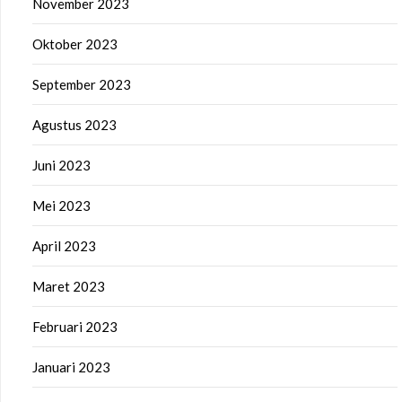
November 2023
Oktober 2023
September 2023
Agustus 2023
Juni 2023
Mei 2023
April 2023
Maret 2023
Februari 2023
Januari 2023