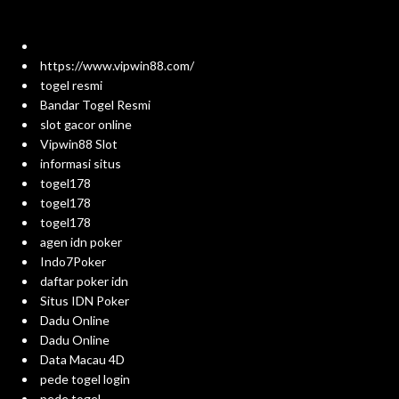
Partner
https://www.vipwin88.com/
togel resmi
Bandar Togel Resmi
slot gacor online
Vipwin88 Slot
informasi situs
togel178
togel178
togel178
agen idn poker
Indo7Poker
daftar poker idn
Situs IDN Poker
Dadu Online
Dadu Online
Data Macau 4D
pede togel login
pede togel