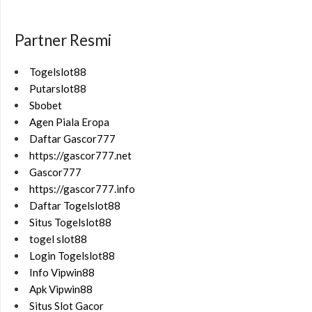
Partner Resmi
Togelslot88
Putarslot88
Sbobet
Agen Piala Eropa
Daftar Gascor777
https://gascor777.net
Gascor777
https://gascor777.info
Daftar Togelslot88
Situs Togelslot88
togel slot88
Login Togelslot88
Info Vipwin88
Apk Vipwin88
Situs Slot Gacor