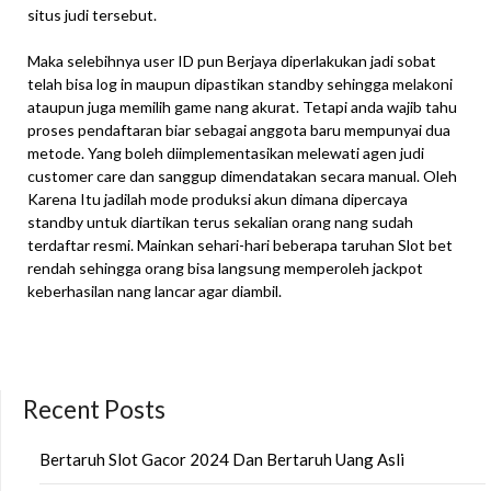
situs judi tersebut.
Maka selebihnya user ID pun Berjaya diperlakukan jadi sobat
telah bisa log in maupun dipastikan standby sehingga melakoni
ataupun juga memilih game nang akurat. Tetapi anda wajib tahu
proses pendaftaran biar sebagai anggota baru mempunyai dua
metode. Yang boleh diimplementasikan melewati agen judi
customer care dan sanggup dimendatakan secara manual. Oleh
Karena Itu jadilah mode produksi akun dimana dipercaya
standby untuk diartikan terus sekalian orang nang sudah
terdaftar resmi. Mainkan sehari-hari beberapa taruhan Slot bet
rendah sehingga orang bisa langsung memperoleh jackpot
keberhasilan nang lancar agar diambil.
Recent Posts
Bertaruh Slot Gacor 2024 Dan Bertaruh Uang Asli