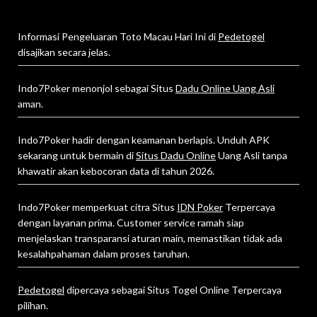
Informasi Pengeluaran Toto Macau Hari Ini di
Pedetogel
disajikan secara jelas.
Indo7Poker menonjol sebagai Situs
Dadu Online Uang Asli
aman.
Indo7Poker hadir dengan keamanan berlapis. Unduh APK
sekarang untuk bermain di
Situs Dadu Online
Uang Asli tanpa
khawatir akan kebocoran data di tahun 2026.
Indo7Poker memperkuat citra Situs
IDN Poker
Terpercaya
dengan layanan prima. Customer service ramah siap
menjelaskan transparansi aturan main, memastikan tidak ada
kesalahpahaman dalam proses taruhan.
Pedetogel
dipercaya sebagai Situs Togel Online Terpercaya
pilihan.