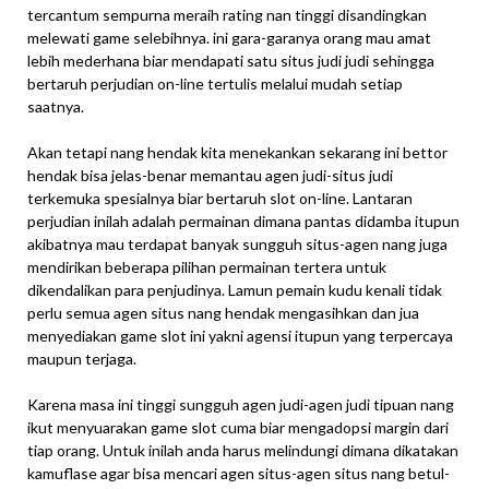
tercantum sempurna meraih rating nan tinggi disandingkan
melewati game selebihnya. ini gara-garanya orang mau amat
lebih mederhana biar mendapati satu situs judi judi sehingga
bertaruh perjudian on-line tertulis melalui mudah setiap
saatnya.
Akan tetapi nang hendak kita menekankan sekarang ini bettor
hendak bisa jelas-benar memantau agen judi-situs judi
terkemuka spesialnya biar bertaruh slot on-line. Lantaran
perjudian inilah adalah permainan dimana pantas didamba itupun
akibatnya mau terdapat banyak sungguh situs-agen nang juga
mendirikan beberapa pilihan permainan tertera untuk
dikendalikan para penjudinya. Lamun pemain kudu kenali tidak
perlu semua agen situs nang hendak mengasihkan dan jua
menyediakan game slot ini yakni agensi itupun yang terpercaya
maupun terjaga.
Karena masa ini tinggi sungguh agen judi-agen judi tipuan nang
ikut menyuarakan game slot cuma biar mengadopsi margin dari
tiap orang. Untuk inilah anda harus melindungi dimana dikatakan
kamuflase agar bisa mencari agen situs-agen situs nang betul-