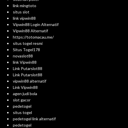
link mingtoto
situs slot
link vipwin88
Vipwin88 Login Alternatif
Vipwin88 Alternatif
https://totomacau.me/
situs togel resmi
Situs Togel178
novaslot88
link Vipwin88
Link Putarslot88
Link Putarslot88
vipwin88 alternatif
Link Vipwin88
agen judi bola
slot gacor
pedetogel
situs togel
pedetogel link alternatif
pedetogel