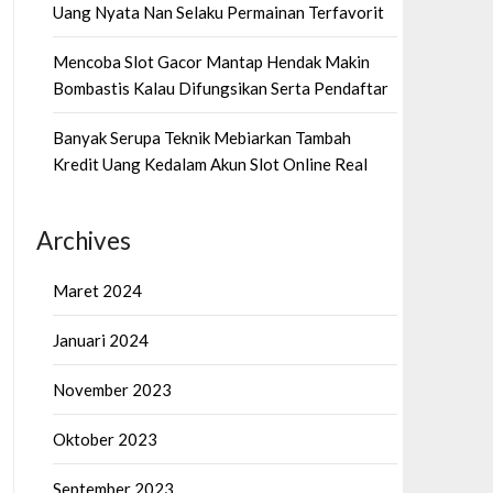
Uang Nyata Nan Selaku Permainan Terfavorit
Mencoba Slot Gacor Mantap Hendak Makin
Bombastis Kalau Difungsikan Serta Pendaftar
Banyak Serupa Teknik Mebiarkan Tambah
Kredit Uang Kedalam Akun Slot Online Real
Archives
Maret 2024
Januari 2024
November 2023
Oktober 2023
September 2023