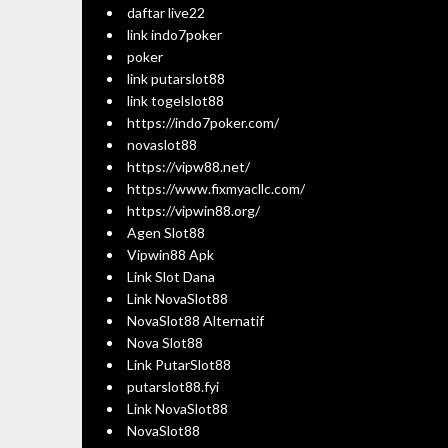
daftar live22
link indo7poker
poker
link putarslot88
link togelslot88
https://indo7poker.com/
novaslot88
https://vipw88.net/
https://www.fixmyacllc.com/
https://vipwin88.org/
Agen Slot88
Vipwin88 Apk
Link Slot Dana
Link NovaSlot88
NovaSlot88 Alternatif
Nova Slot88
Link PutarSlot88
putarslot88.fyi
Link NovaSlot88
NovaSlot88