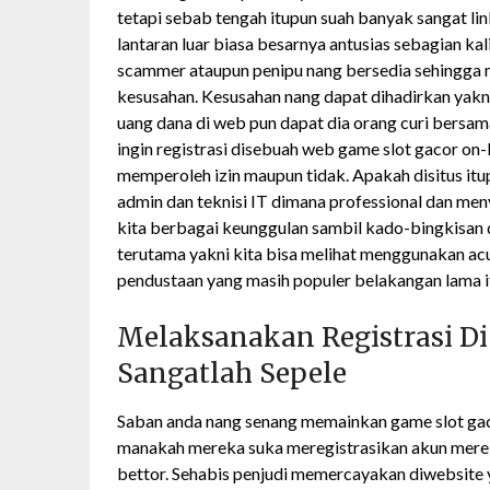
tetapi sebab tengah itupun suah banyak sangat lin
lantaran luar biasa besarnya antusias sebagian kal
scammer ataupun penipu nang bersedia sehingga 
kesusahan. Kesusahan nang dapat dihadirkan yakn
uang dana di web pun dapat dia orang curi bersam
ingin registrasi disebuah web game slot gacor on
memperoleh izin maupun tidak. Apakah disitus itu
admin dan teknisi IT dimana professional dan men
kita berbagai keunggulan sambil kado-bingkisan
terutama yakni kita bisa melihat menggunakan ac
pendustaan yang masih populer belakangan lama i
Melaksanakan Registrasi Di 
Sangatlah Sepele
Saban anda nang senang memainkan game slot gaco
manakah mereka suka meregistrasikan akun mere
bettor. Sehabis penjudi memercayakan diwebsite 