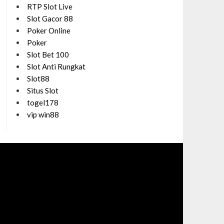
RTP Slot Live
Slot Gacor 88
Poker Online
Poker
Slot Bet 100
Slot Anti Rungkat
Slot88
Situs Slot
togel178
vip win88