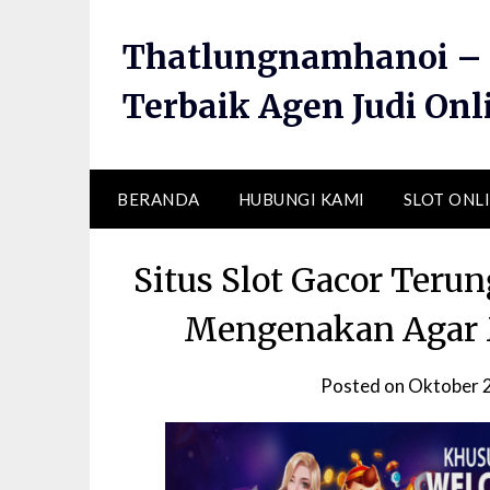
Skip
to
Thatlungnamhanoi – 
content
Terbaik Agen Judi Onl
BERANDA
HUBUNGI KAMI
SLOT ONL
Situs Slot Gacor Teru
Mengenakan Agar M
Posted on
Oktober 