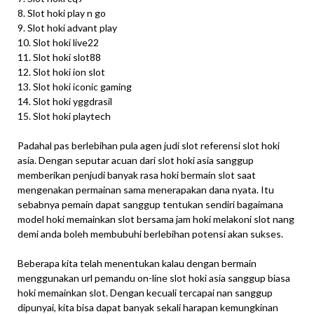
8. Slot hoki play n go
9. Slot hoki advant play
10. Slot hoki live22
11. Slot hoki slot88
12. Slot hoki ion slot
13. Slot hoki iconic gaming
14. Slot hoki yggdrasil
15. Slot hoki playtech
Padahal pas berlebihan pula agen judi slot referensi slot hoki
asia. Dengan seputar acuan dari slot hoki asia sanggup
memberikan penjudi banyak rasa hoki bermain slot saat
mengenakan permainan sama menerapakan dana nyata. Itu
sebabnya pemain dapat sanggup tentukan sendiri bagaimana
model hoki memainkan slot bersama jam hoki melakoni slot nang
demi anda boleh membubuhi berlebihan potensi akan sukses.
Beberapa kita telah menentukan kalau dengan bermain
menggunakan url pemandu on-line slot hoki asia sanggup biasa
hoki memainkan slot. Dengan kecuali tercapai nan sanggup
dipunyai, kita bisa dapat banyak sekali harapan kemungkinan