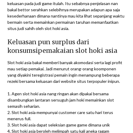
keluasan pada judi game itulah. Itu sebabnya penjelasan nan
bakal bettor serahkan selebihnya merupakan adapun apa saja
kesederhanaan dimana nantinya mau kita lihat sepanjang waktu
bermain serta memainkan permainan taruhan memanfaatkan
situs judi sahih oleh slot hoki asia.
Keluasan pun surplus dari
konsumsipemakaian slot hoki asia
Slot hoki asia bakal memberi banyak akomodasi serta lagi profit
mau setiap pemakai. Jadi menurut orang-orang koomponen
yang diyakini teregistrasi pemain ingin menampung beberapa
rezeki bersama keluasan dari website situs terpopuler inipun.
1. Agen slot hoki asia nang ringan akan dipakai bersama
disambungkan lantaran sersuguh jam hoki memainkan slot
semasih seharian.
2. Slot hoki asia mempunyai customer care satu hari terus
menerus full.
3. Slot hoki asia dapat seleksian game game dimana unik
4. Slot hoki asia beroleh melimpah satu kali aneka ragam