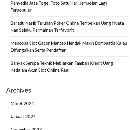
Penyedia Jasa Togel Toto Satu Hari Jempolan Lagi
Terpopuler
Beradu Nasib Taruhan Poker Online Tempelkan Uang Nyata
Nan Selaku Permainan Terfavorit
Mencoba Slot Gacor Mantap Hendak Makin Bombastis Kalau
Difungsikan Serta Pendaftar
Banyak Serupa Teknik Mebiarkan Tambah Kredit Uang
Kedalam Akun Slot Online Real
Archives
Maret 2024
Januari 2024
November 2023