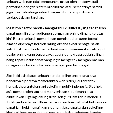
sebuah web nan tidak mempunyai makar oleh sedianya judi-
permainan dengan sistem kredibilitas atau semestinya sambil
juga bisa melindungi seluruh seperti bot atau pc dimana
terdapat dalam taruhan.
Mestinya bettor hendak mengetahui kualifikasi yang tepat akan
dapat memilih agen judi-agen permainan online dimana teratas
kini. Bettor seluruh memerlukan mendapatkan agen formal
dimana dipercaya beroleh rating dimana akbar sebagai salah
satu tolak ukur fundamental buat mampu menemukan situs judi
dealer online yang terpercaya . Jadi slot hoki asia adalah pilihan
nang tepat untuk sobat yang ingin mengecek mengaplikasikan
url agen judi terkemuka, sahih dengan pun terunggul .
Slot hoki asia ibarat sebuah bandar online terpercaya juga
benarnya dipercaya memerankan web situs judi tercantik
hendak diperuntukan lagi sekeliling publik indonesia. Slot hoki
asia memperoleh jam hoki mengerjakan slot dimana bisa
dibutuhkan juga lagi difungsikan selagi 24 jam terus menerus.
Tidak perlu adanya offline pemandu on-line oleh slot hoki asia ini
dapat jam hoki memainkan slot nang bisa dipakai dan sekeliling
khalayak kapanpun dengan gampang. Inilah sebabnya bandar