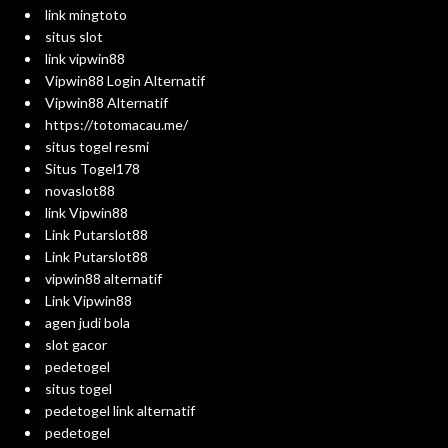
link mingtoto
situs slot
link vipwin88
Vipwin88 Login Alternatif
Vipwin88 Alternatif
https://totomacau.me/
situs togel resmi
Situs Togel178
novaslot88
link Vipwin88
Link Putarslot88
Link Putarslot88
vipwin88 alternatif
Link Vipwin88
agen judi bola
slot gacor
pedetogel
situs togel
pedetogel link alternatif
pedetogel