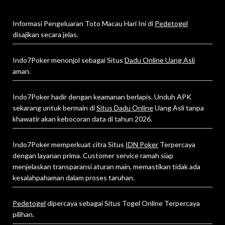
Informasi Pengeluaran Toto Macau Hari Ini di
Pedetogel
disajikan secara jelas.
Indo7Poker menonjol sebagai Situs
Dadu Online Uang Asli
aman.
Indo7Poker hadir dengan keamanan berlapis. Unduh APK
sekarang untuk bermain di
Situs Dadu Online
Uang Asli tanpa
khawatir akan kebocoran data di tahun 2026.
Indo7Poker memperkuat citra Situs
IDN Poker
Terpercaya
dengan layanan prima. Customer service ramah siap
menjelaskan transparansi aturan main, memastikan tidak ada
kesalahpahaman dalam proses taruhan.
Pedetogel
dipercaya sebagai Situs Togel Online Terpercaya
pilihan.