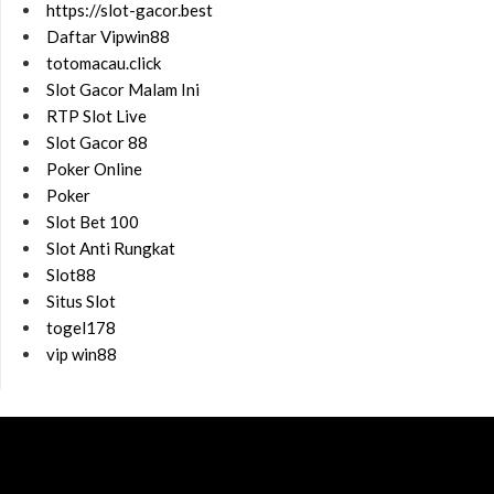
https://slot-gacor.best
Daftar Vipwin88
totomacau.click
Slot Gacor Malam Ini
RTP Slot Live
Slot Gacor 88
Poker Online
Poker
Slot Bet 100
Slot Anti Rungkat
Slot88
Situs Slot
togel178
vip win88