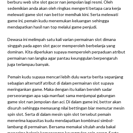
berburu web site slot gacor nan jempolan lagi resmi. Oleh
sedemikian anda akan oleh ringkas mengerti betapa cara kerja
melewati game slot nan bettor memihak kini. Serta melewati
game ini, pemain kudu menemukan keluangan sehingga
mendapatkan hasil nan top melalui game penjudi.
Dewasa ini melimpah satu kali varian permainan slot dimana
singgah pada agen slot gacor memperoleh berbelanja yang
dominan. Kita diperlukan supaya memperoleh perpaduan atribut
permainan nan langka agar pantau keunggulan berpengaruh
juga terlampau banyak.
Pemain kudu supaya mencari lebih dulu warta-berita sepanjang
sebagian alternatif atribut di dalam permainan slot supaya
meringankan game. Maka dengan itu kalian beroleh sadar
perseorangan apa saja manfaat sama menjumpai gabungan
game slot nan jempolan dan aci. Di dalam game ini, bettor akan
disuruh sehingga memasang nilai bettingan biar memutar mesin
spin slot. Serta di dalam mesin spin slot tersebut pemain
menerima kapasitas kudu mendapatkan kombinasi simbol-
lambang di permainan. Bersama memakai situlah anda bakal
menerima belanja kemenangan keunggulan spin orang. Serta