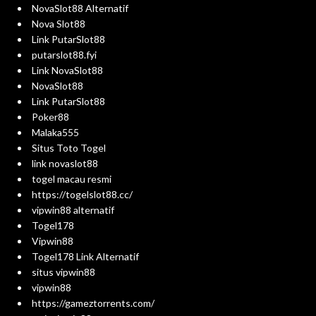
NovaSlot88 Alternatif
Nova Slot88
Link PutarSlot88
putarslot88.fyi
Link NovaSlot88
NovaSlot88
Link PutarSlot88
Poker88
Malaka555
Situs Toto Togel
link novaslot88
togel macau resmi
https://togelslot88.cc/
vipwin88 alternatif
Togel178
Vipwin88
Togel178 Link Alternatif
situs vipwin88
vipwin88
https://gameztorrents.com/