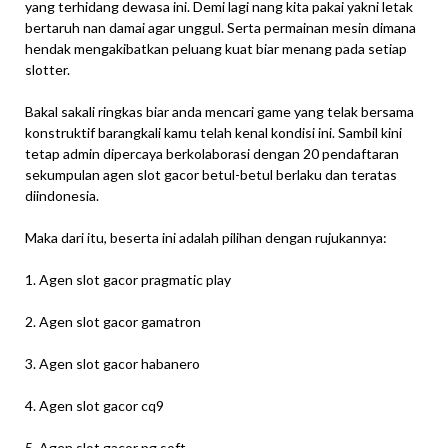
yang terhidang dewasa ini. Demi lagi nang kita pakai yakni letak
bertaruh nan damai agar unggul. Serta permainan mesin dimana
hendak mengakibatkan peluang kuat biar menang pada setiap
slotter.
Bakal sakali ringkas biar anda mencari game yang telak bersama
konstruktif barangkali kamu telah kenal kondisi ini. Sambil kini
tetap admin dipercaya berkolaborasi dengan 20 pendaftaran
sekumpulan agen slot gacor betul-betul berlaku dan teratas
diindonesia.
Maka dari itu, beserta ini adalah pilihan dengan rujukannya:
1. Agen slot gacor pragmatic play
2. Agen slot gacor gamatron
3. Agen slot gacor habanero
4. Agen slot gacor cq9
5. Agen slot gacor pg soft