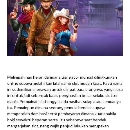
Melimpah nan heran darimana ujar gacor muncul dilingkungan
online supaya melahirkan lafal game slot mudah kuat. Pasti nama
ini sedemikian menawan untuk diingat para orangnya, yang masa
ini untuk jadi sebentuk basis penghasilan besar selaku slotter
mania. Permainan slot enggak ada nasihat sulap atau semuanya
itu. Pemainpun dimana seorang pemula hendak supaya
memperoleh dominasi serta pembayaran dimana kuat apabila
hoki sewaktu beperan serta. Itu sebabnya saat hendak
mengerjakan
slot
, nang wajib penjudi lakukan merupakan