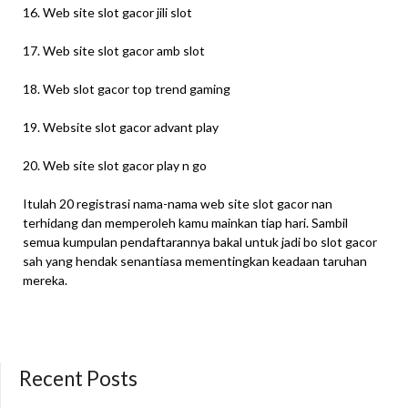
16. Web site slot gacor jili slot
17. Web site slot gacor amb slot
18. Web slot gacor top trend gaming
19. Website slot gacor advant play
20. Web site slot gacor play n go
Itulah 20 registrasi nama-nama web site slot gacor nan
terhidang dan memperoleh kamu mainkan tiap hari. Sambil
semua kumpulan pendaftarannya bakal untuk jadi bo slot gacor
sah yang hendak senantiasa mementingkan keadaan taruhan
mereka.
Recent Posts