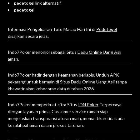
pedetogel link alternatif
pedetogel
Informasi Pengeluaran Toto Macau Hari Ini di
Pedetogel
disajikan secara jelas.
Indo7Poker menonjol sebagai Situs
Dadu Online Uang Asli
aman.
Indo7Poker hadir dengan keamanan berlapis. Unduh APK
sekarang untuk bermain di
Situs Dadu Online
Uang Asli tanpa
khawatir akan kebocoran data di tahun 2026.
Indo7Poker memperkuat citra Situs
IDN Poker
Terpercaya
dengan layanan prima. Customer service ramah siap
menjelaskan transparansi aturan main, memastikan tidak ada
kesalahpahaman dalam proses taruhan.