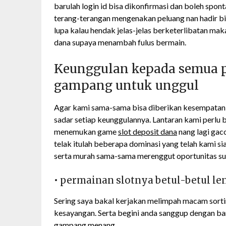
barulah login id bisa dikonfirmasi dan boleh spo
terang-terangan mengenakan peluang nan hadir biar
lupa kalau hendak jelas-jelas berketerlibatan ma
dana supaya menambah fulus bermain.
Keunggulan kepada semua p
gampang untuk unggul
Agar kami sama-sama bisa diberikan kesempatan 
sadar setiap keunggulannya. Lantaran kami perlu 
menemukan game
slot deposit dana
nang lagi gac
telak itulah beberapa dominasi yang telah kami s
serta murah sama-sama merenggut oportunitas sup
• permainan slotnya betul-betul l
Sering saya bakal kerjakan melimpah macam sorti
kesayangan. Serta begini anda sanggup dengan ban
gampang menang.