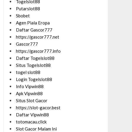
Togelslot88
Putarslot88
Sbobet
Agen Piala Eropa
Daftar Gascor777
https://gascor777.net
Gascor777
https://gascor777.info
Daftar Togelslot88
Situs Togelslot88
togel slot88
Login Togelslot88
Info Vipwin88
Apk Vipwin88
Situs Slot Gacor
https://slot-gacor.best
Daftar Vipwin88
totomacau.click
Slot Gacor Malam Ini