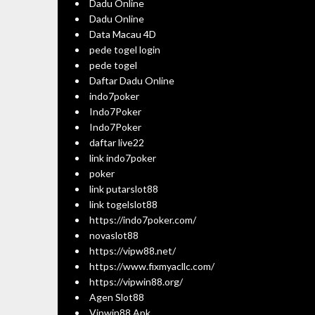
Dadu Online
Dadu Online
Data Macau 4D
pede togel login
pede togel
Daftar Dadu Online
indo7poker
Indo7Poker
Indo7Poker
daftar live22
link indo7poker
poker
link putarslot88
link togelslot88
https://indo7poker.com/
novaslot88
https://vipw88.net/
https://www.fixmyacllc.com/
https://vipwin88.org/
Agen Slot88
Vipwin88 Apk