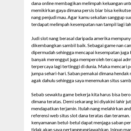
dana online membagikan melimpah keluangan untuk
memikirkan gaya dimana persis biar bisa keikut
nang penjudi mau. Agar kamu sekalian sanggup su
terdapat melimpah kesempatan nan tampil lagi lahi
Judi slot nang berasal daripada amerika mempunyai 
dikembangkan sambil baik. Sebagai game nan ca
dipermudah sehingga mencapai kesempatan juga k
banyak merenggut juga memperoleh tercapai adm
terpercaya lagi tertinggi di dunia. Maka mencar
jumpa sehari-hari. Saban pemakai dimana hendak me
agak dahulu sehingga saya menemukan situs sambi
Sebab sewaktu game bekerja kita harus bisa ber
dimana teratas. Demi sekarang ini diyakini lahir j
mendapatkan terjamin. Itulah nang melahirkan an
referensi web situs slot dana teratas dan teraman.
kenyamanan betul-betul dapat menjaga saban per
tidak akan saya pertanggungjawabkan. Inipun man