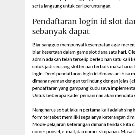
serta langsung untuk cari peruntungan.
Pendaftaran login id slot 
sebanyak dapat
Biar sanggup mempunyai kesempatan agar merengg
biar kesertaan dalam game slot dana satu hari. O
admin adakan telah terselip berlebihan satu kali 
untuk jadi seorang slotter nan terbaik maka harus
login. Demi pendaftaran login id dimana aci bis
dimana nyaman dengan terlindung dengan jelas-jela
pendaftaran yang gampang kudu saya implementas
Untuk beberapa kader pemain nan akan mendata s
Nang harus sobat lakuin pertama kali adalah sin
form tersebut memiliki segalanya keterangan diman
Mode-pelajaran keterangan dimana hendak kita c
nomer ponsel, e-mail, dan nomer simpanan. Masa 