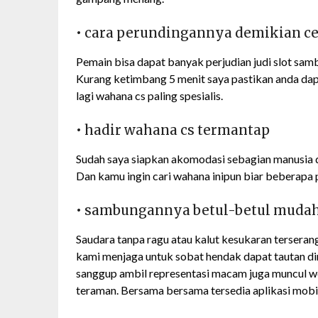
• cara perundingannya demikian c
Pemain bisa dapat banyak perjudian judi slot sam
Kurang ketimbang 5 menit saya pastikan anda dap
lagi wahana cs paling spesialis.
• hadir wahana cs termantap
Sudah saya siapkan akomodasi sebagian manusia dim
Dan kamu ingin cari wahana inipun biar beberapa 
• sambungannya betul-betul muda
Saudara tanpa ragu atau kalut kesukaran terseran
kami menjaga untuk sobat hendak dapat tautan d
sanggup ambil representasi macam juga muncul we
teraman. Bersama bersama tersedia aplikasi mob