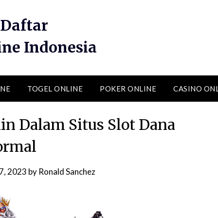
Daftar
ine Indonesia
INE
TOGEL ONLINE
POKER ONLINE
CASINO ON
n Dalam Situs Slot Dana
ormal
17, 2023
by
Ronald Sanchez