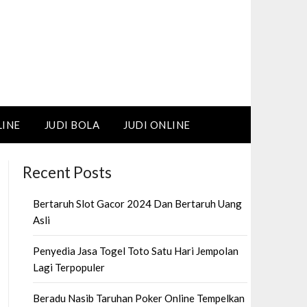
LINE
JUDI BOLA
JUDI ONLINE
Recent Posts
Bertaruh Slot Gacor 2024 Dan Bertaruh Uang
Asli
Penyedia Jasa Togel Toto Satu Hari Jempolan
Lagi Terpopuler
Beradu Nasib Taruhan Poker Online Tempelkan