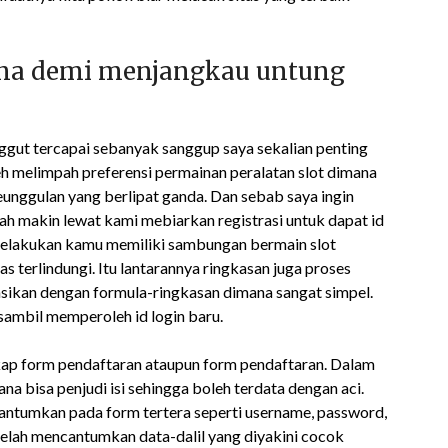
dana demi menjangkau untung
ut tercapai sebanyak sanggup saya sekalian penting
leh melimpah preferensi permainan peralatan slot dimana
keunggulan yang berlipat ganda. Dan sebab saya ingin
lah makin lewat kami mebiarkan registrasi untuk dapat id
a melakukan kamu memiliki sambungan bermain slot
s terlindungi. Itu lantarannya ringkasan juga proses
ikan dengan formula-ringkasan dimana sangat simpel.
ambil memperoleh id login baru.
gkap form pendaftaran ataupun form pendaftaran. Dalam
a bisa penjudi isi sehingga boleh terdata dengan aci.
antumkan pada form tertera seperti username, password,
telah mencantumkan data-dalil yang diyakini cocok